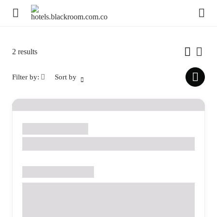
2
results
Filter by:
Sort by
0 - 2 hrs
Medellín
Water Museum
Check opening hours
Water Museum EPM, Parque de los Pies Descalzos, Cra.
57 #42-139, La Candelaria, Medellín, La Candelaria,
Medellín, Antioquia